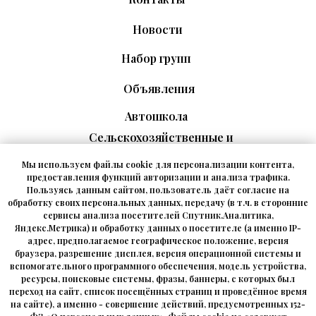
Новости
Набор групп
Объявления
Автошкола
Сельскохозяйственные и
рабочие профессии
Мы используем файлы cookie для персонализации контента,
Промышленная
предоставления функций авторизации и анализа трафика.
безопасность
Пользуясь данным сайтом, пользователь даёт согласие на
обработку своих персональных данных, передачу (в т.ч. в сторонние
Транспортная безопасность
сервисы анализа посетителей Спутник.Аналитика,
и ДОПОГ
Яндекс.Метрика) и обработку данных о посетителе (а именно IP-
Охрана труда и безопасность
адрес, предполагаемое географическое положение, версия
браузера, разрешение дисплея, версия операционной системы и
Бесплатное образование
вспомогательного программного обеспечения, модель устройства,
ресурсы, поисковые системы, фразы, баннеры, с которых был
переход на сайт, список посещённых страниц и проведённое время
Политика обработки
на сайте), а именно - совершение действий, предусмотренных 152-