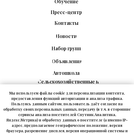
Обучение
Пресс-центр
Контакты
Новости
Набор групп
Объявления
Автошкола
Сельскохозяйственные и
рабочие профессии
Мы используем файлы cookie для персонализации контента,
Промышленная
предоставления функций авторизации и анализа трафика.
безопасность
Пользуясь данным сайтом, пользователь даёт согласие на
обработку своих персональных данных, передачу (в т.ч. в сторонние
Транспортная безопасность
сервисы анализа посетителей Спутник.Аналитика,
и ДОПОГ
Яндекс.Метрика) и обработку данных о посетителе (а именно IP-
адрес, предполагаемое географическое положение, версия
Охрана труда и безопасность
браузера, разрешение дисплея, версия операционной системы и