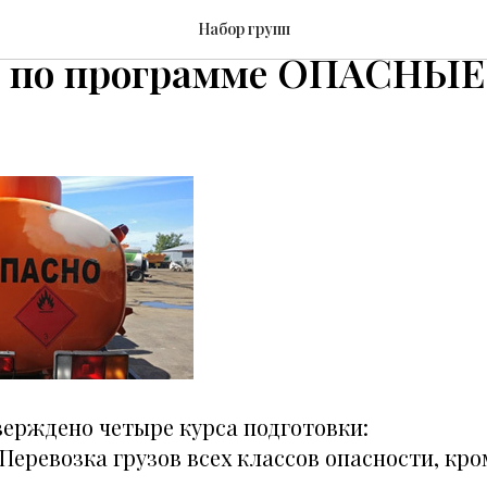
центр открывает набор 
Набор групп
е по программе ОПАСНЫ
ерждено четыре курса подготовки:
(Перевозка грузов всех классов опасности, кром