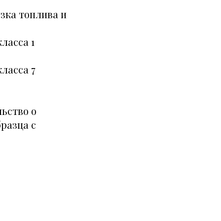
зка топлива и
ласса 1
ласса 7
ьство о
разца с