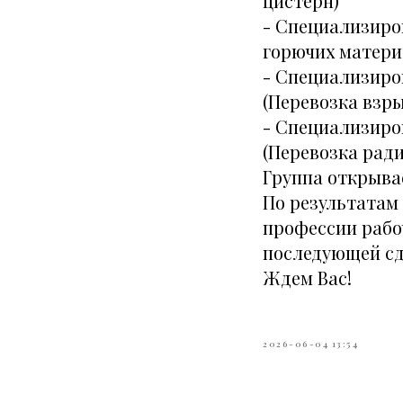
цистерн)
- Специализиро
горючих матери
- Специализиров
(Перевозка взр
- Специализиров
(Перевозка рад
Группа открывае
По результатам
профессии рабо
последующей сд
Ждем Вас!
2026-06-04 13:54