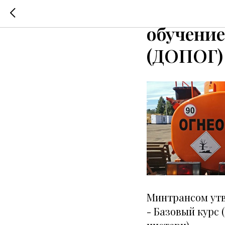
Учебный 
обучени
(ДОПОГ)
Минтрансом утв
- Базовый курс 