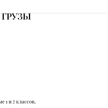
на
Е ГРУЗЫ
е 1 и 7 классов,