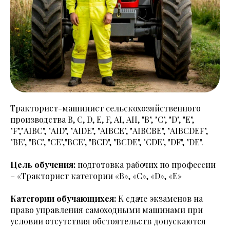
Тракторист-машинист сельскохозяйственного
производства В, С, D, E, F, АI, АII, "В", "С", "D", "Е",
"F","АIBC", "АID", "АIDE", "АIBCE", "АIВСВЕ", "АIBCDEF",
"BE", "ВС", "СЕ","ВСЕ", "ВСD", "ВСDE", "СDE", "DF", "DE".
Цель обучения:
подготовка рабочих по профессии
– «Тракторист категории «В», «С», «D», «E»
Категории обучающихся:
К сдаче экзаменов на
право управления самоходными машинами при
условии отсутствия обстоятельств допускаются